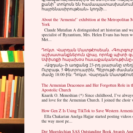
քանի՞ տոկոսն են համապատասխանում 
հայրենասիրութեան» կողմի...
About the ‘Armenia!’ exhibition at the Metropolitan
York
Claude Mutafian A distinguished art historian and w
specialist of Byzantium, Mrs. Helen Evans has been w
Met...
Դոկտ. Վարդան Մատթէոսեան. «Գուրգուրա
աշխատանքներուն վրայ, որոնք պիտի 
Սփիւռքի հայախօս հաւաքականութիւնը
«Ազդակ»-ի առցանց 23-րդ լսարանը տեղ
Ուրբաթ, 5 Փետրուարին, Պէյրութի ժամա
ժամը 18:00-ին: Դոկտ. Վարդան Մատթէոսե
The Armenian Deaconess and Her Forgotten Role in 
Apostolic Church
Knarik O. Meneshian (*) Since childhood, I’ve always
and love for the Armenian Church. I joined the choir w
How Gen Z Is Using TikTok to Save Western Armeni
Ella Chakarian Anelga Hajjar started posting videos 
the way most pe...
Der Mugrdechian SAS Outstanding Book Awards An