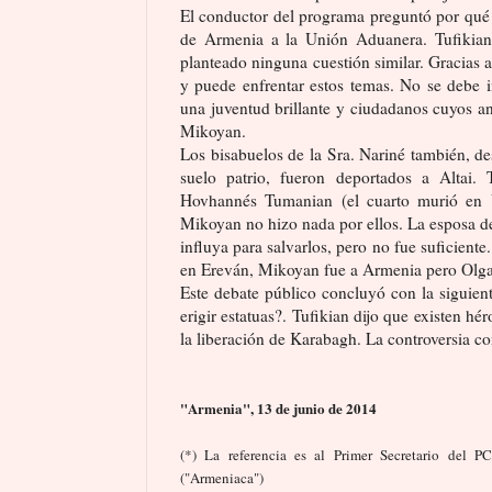
El conductor del programa preguntó por qué 
de Armenia a la Unión Aduanera. Tufikian
planteado ninguna cuestión similar. Gracias a
y puede enfrentar estos temas. No se debe 
una juventud brillante y ciudadanos cuyos a
Mikoyan.
Los bisabuelos de la Sra. Nariné también, de
suelo patrio, fueron deportados a Altai.
Hovhannés Tumanian (el cuarto murió en V
Mikoyan no hizo nada por ellos. La esposa d
influya para salvarlos, pero no fue suficie
en Ereván, Mikoyan fue a Armenia pero Olga 
Este debate público concluyó con la siguien
erigir estatuas?. Tufikian dijo que existen h
la liberación de Karabagh. La controversia co
"Armenia", 13 de junio de 2014
(*) La referencia es al Primer Secretario del 
("Armeniaca")