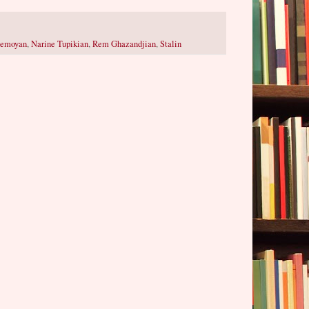
Demoyan
,
Narine Tupikian
,
Rem Ghazandjian
,
Stalin