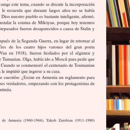
surge este tema, cuando se discute la incorporación
 le recuerda que durante largos años no se había
 Dios nuestro pueblo es bastante inteligente, afirmó,
instalar la estatua de Mikoyan, porque hoy tenemos
ntepasados fueron desaparecidos a causa de Stalin y
spués de la Segunda Guerra, en lugar de retornar al
 Tres de los cuatro hijos varones del gran poeta
an en 1918), fueron fusilados por el régimen y
e Tumanian, Olga, había ido a Moscú para pedir que
nte. Cuando se conmemoró el centenario de Toumanian
le impidió que ingrese a su casa.
te cuestión: ¿Existe en Armenia un reglamento para
éroes verdaderos, empezando con los protagonistas de
ntinúa.
PC de Armenia (1960-1966), Yakob Zarobian (1911-1980)