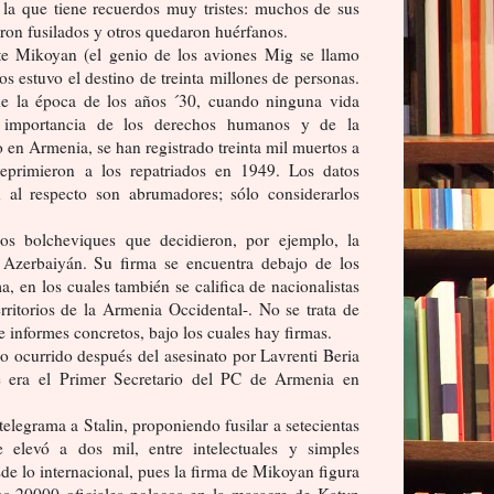
e la que tiene recuerdos muy tristes: muchos de sus
eron fusilados y otros quedaron huérfanos.
ste Mikoyan (el genio de los aviones Mig se llamo
 estuvo el destino de treinta millones de personas.
de la época de los años ´30, cuando ninguna vida
a importancia de los derechos humanos y de la
o en Armenia, se han registrado treinta mil muertos a
 reprimieron a los repatriados en 1949. Los datos
l respecto son abrumadores; sólo considerarlos
s bolcheviques que decidieron, por ejemplo, la
Azerbaiyán. Su firma se encuentra debajo de los
, en los cuales también se califica de nacionalistas
rritorios de la Armenia Occidental-. No se trata de
 informes concretos, bajo los cuales hay firmas.
o ocurrido después del asesinato por Lavrenti Beria
e era el Primer Secretario del PC de Armenia en
legrama a Stalin, proponiendo fusilar a setecientas
e elevó a dos mil, entre intelectuales y simples
sde lo internacional, pues la firma de Mikoyan figura
los 20000 oficiales polacos en la masacre de Katyn