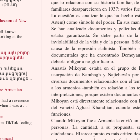
que lo relaciona con su historia familiar, d
«թունդ
familiares desaparecieron en 1937; varios fu
La cuestión es analizar lo que ha hecho e
 Museum of New
Artem) como símbolo del poder. En sus manos
Se han analizado documentos y películas 
ell-known
estaba garantizada. Se debe partir de l
orking at the
inviolabilidad de la vida y de la persona. Sól
causa de la represión stalinista. También
լ այն բոլոր
documentales que ha encontrado Demoyan a
զարգացնեն
debería obligar a no glorificarlo.
»
Anastás Mikoyan estaba en el grupo de lo
ի ունեցաւ
նակացոյցով
usurpación de Karabagh y Najicheván por 
ան զեկուցե...
diversos documentos relacionados con el tema
a los armenios -también en relación a los te
the Armenian
interpretaciones, porque existen documentos e
 had a reverence
Mikoyan está directamente relacionado con l
hen I was a ...
del vanetzí Aghasí Khandjian, cuando est
funciones.
an
Cuando Mikoyan fue a Armenia le envió un te
on TikTok feeling
personas. La cantidad, a su propuesta, s
ciudadanos. El tercer punto es más crítico de
nounced
entre quienes dieron la orden de fusilar a 