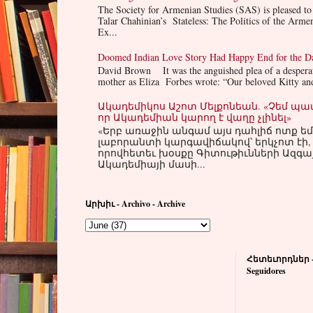
The Society for Armenian Studies (SAS) is pleased to
Talar Chahinian’s Stateless: The Politics of the Arm
Ex...
Doomed Indian Love Story Had Happy End for the D
David Brown It was the anguished plea of a despera
mother as Eliza Forbes wrote: “Our beloved Kitty and
Ակադեմիկոս Աշոտ Մելքոնեան. «Չեմ պա
որ Ակադեմիան կարող է վաղը չլինել»
«Երբ առաջին անգամ այս դահլիճ ոտք եմ
լաբորանտի կարգավիճակով՝ երկչոտ էի
որովհետեւ խօսքը Գիտութիւնների Ազգա
Ակադեմիայի մասի...
Արխիւ - Archivo - Archive
Հետեւորդներ - F
Seguidores