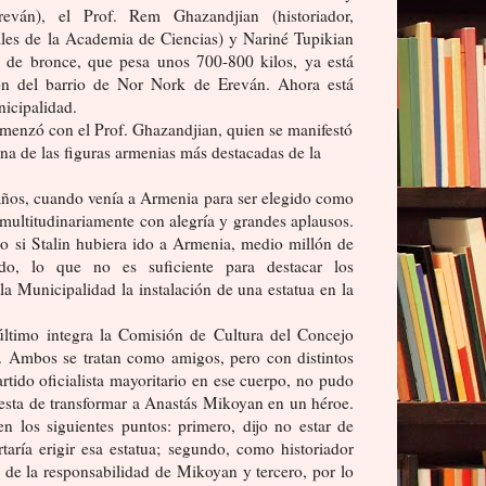
ván), el Prof. Rem Ghazandjian (historiador,
tales de la Academia de Ciencias) y Nariné Tupikian
a de bronce, que pesa unos 700-800 kilos, ya está
ón del barrio de Nor Nork de Ereván. Ahora está
nicipalidad.
omenzó con el Prof. Ghazandjian, quien se manifestó
na de las figuras armenias más destacadas de la
ños, cuando venía a Armenia para ser elegido como
multitudinariamente con alegría y grandes aplausos.
so si Stalin hubiera ido a Armenia, medio millón de
do, lo que no es suficiente para destacar los
a Municipalidad la instalación de una estatua en la
ltimo integra la Comisión de Cultura del Concejo
ta. Ambos se tratan como amigos, pero con distintos
rtido oficialista mayoritario en ese cuerpo, no pudo
puesta de transformar a Anastás Mikoyan en un héroe.
n los siguientes puntos: primero, dijo no estar de
aría erigir esa estatua; segundo, como historiador
 de la responsabilidad de Mikoyan y tercero, por lo