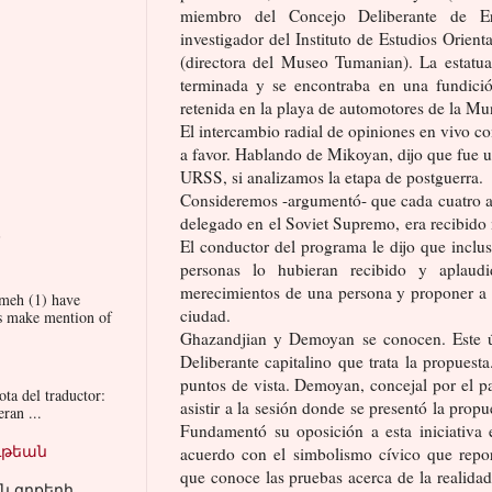
miembro del Concejo Deliberante de Ere
investigador del Instituto de Estudios Orien
(directora del Museo Tumanian). La estatu
terminada y se encontraba en una fundici
retenida en la playa de automotores de la Mu
El intercambio radial de opiniones en vivo c
a favor. Hablando de Mikoyan, dijo que fue u
URSS, si analizamos la etapa de postguerra.
Consideremos -argumentó- que cada cuatro a
delegado en el Soviet Supremo, era recibido 
El conductor del programa le dijo que inclu
personas lo hubieran recibido y aplaudi
merecimientos de una persona y proponer a l
meh (1) have
ciudad.
ys make mention of
Ghazandjian y Demoyan se conocen. Este ú
Deliberante capitalino que trata la propues
puntos de vista. Demoyan, concejal por el pa
a del traductor:
asistir a la sesión donde se presentó la pro
ran ...
Fundamentó su oposición a esta iniciativa e
ւթեան
acuerdo con el simbolismo cívico que report
que conoce las pruebas acerca de la realidad
ն գրքերի