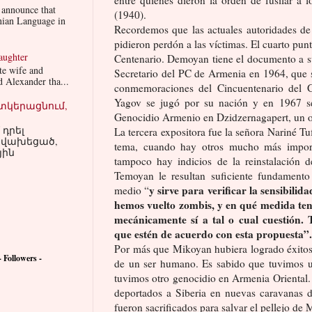
 announce that
(1940).
enian Language in
Recordemos que las actuales autoridades de
pidieron perdón a las víctimas. El cuarto pu
aughter
Centenario. Demoyan tiene el documento a s
te wife and
Secretario del PC de Armenia en 1964, que se
 Alexander tha...
conmemoraciones del Cincuentenario del 
Yagov se jugó por su nación y en 1967 s
տկերացնում,
Genocidio Armenio en Dzidzernagapert, un o
 դրել
La tercera expositora fue la señora Nariné T
, վախեցած,
tema, cuando hay otros mucho más importa
յին
tampoco hay indicios de la reinstalación
Temoyan le resultan suficiente fundamento
y sirve para verificar la sensibili
medio “
hemos vuelto zombis, y en qué medida te
mecánicamente sí a tal o cual cuestión. 
que estén de acuerdo con esta propuesta”.
Por más que Mikoyan hubiera logrado éxitos
ollowers -
de un ser humano. Es sabido que tuvimos 
tuvimos otro genocidio en Armenia Oriental. 
deportados a Siberia en nuevas caravanas d
fueron sacrificados para salvar el pellejo de