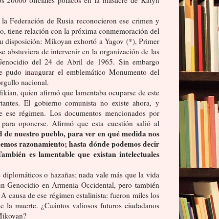
 la Federación de Rusia reconocieron ese crimen y
nto, tiene relación con la próxima conmemoración del
u disposición: Mikoyan exhortó a Yagov (*), Primer
 abstuviera de intervenir en la organización de las
Genocidio del 24 de Abril de 1965. Sin embargo
e pudo inaugurar el emblemático Monumento del
rgullo nacional.
ufikian, quien afirmó que lamentaba ocuparse de este
ntes. El gobierno comunista no existe ahora, y
 de ese régimen. Los documentos mencionados por
 para oponerse. Afirmó que esta cuestión salió al
dad de nuestro pueblo, para ver en qué medida nos
nemos razonamiento; hasta dónde podemos decir
También es lamentable que existan intelectuales
 diplomáticos o hazañas; nada vale más que la vida
un Genocidio en Armenia Occidental, pero también
A causa de ese régimen estalinista: fueron miles los
e la muerte. ¿Cuántos valiosos futuros ciudadanos
 Mikoyan?